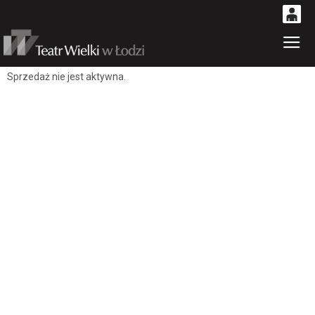
0
Gł
'
0,00
Sprzedaż nie jest aktywna.
PLN
14
53