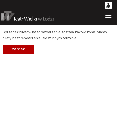
0
Gł
'
0,00
PLN
Sprzedaż biletów na to wydarzenie została zakończona. Mamy
bilety na to wydarzenie, ale w innym terminie.
14
53
zobacz