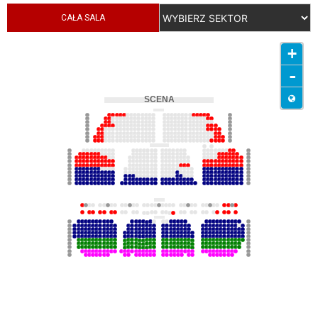
CAŁA SALA
+
-