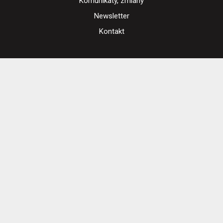
Komunikaty, zmiany
Newsletter
Kontakt
Regulamin zakupów internetowych
Polityka cookies
Ustawienia cookies
Otwórz narzędzia dostępności
Cennik i informacje o zniżkach
Jak dojechać