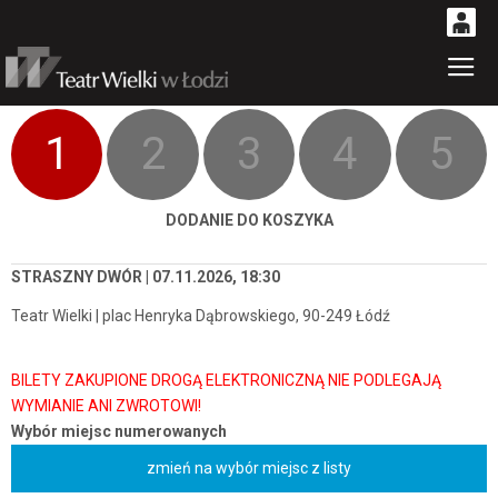
0
Gł
'
0,00
PLN
1
2
3
4
5
14
51
DODANIE DO KOSZYKA
STRASZNY DWÓR | 07.11.2026, 18:30
Teatr Wielki | plac Henryka Dąbrowskiego, 90-249 Łódź
Wybór miejsc numerowanych
zmień na wybór miejsc z listy