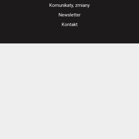
Komunikaty, zmiany
Newsletter
Kontakt
Regulamin zakupów internetowych
Polityka cookies
Ustawienia cookies
Otwórz narzędzia dostępności
Cennik i informacje o zniżkach
Jak dojechać