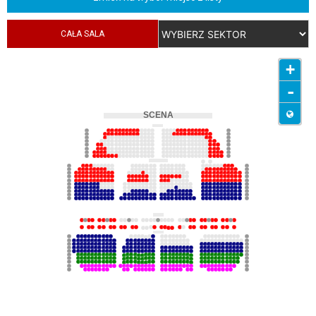
CAŁA SALA
+
-