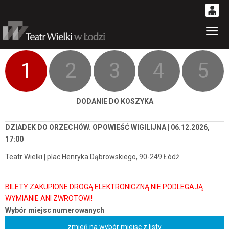
0
Gł
'
0,00
PLN
1
2
3
4
5
14
52
DODANIE DO KOSZYKA
DZIADEK DO ORZECHÓW. OPOWIEŚĆ WIGILIJNA | 06.12.2026,
17:00
Teatr Wielki | plac Henryka Dąbrowskiego, 90-249 Łódź
Wybór miejsc numerowanych
zmień na wybór miejsc z listy