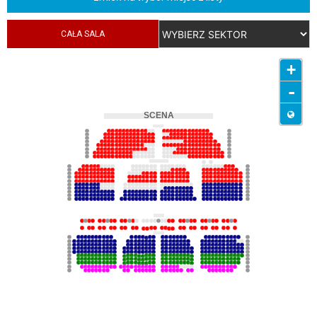
CAŁA SALA
+
-