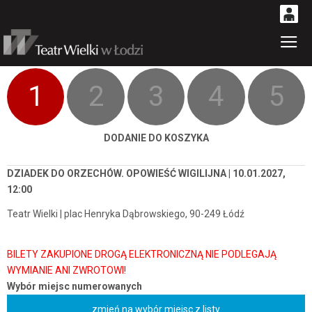
0
Gł
'
0,00
PLN
1
2
3
4
5
14
53
DODANIE DO KOSZYKA
DZIADEK DO ORZECHÓW. OPOWIEŚĆ WIGILIJNA | 10.01.2027,
12:00
Teatr Wielki | plac Henryka Dąbrowskiego, 90-249 Łódź
Wybór miejsc numerowanych
zmień na wybór miejsc z listy