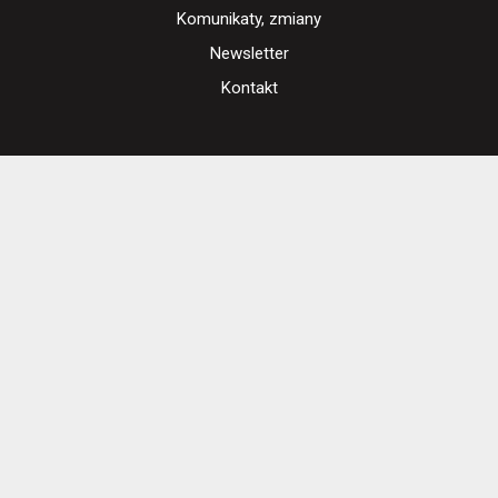
Komunikaty, zmiany
Newsletter
Kontakt
Regulamin zakupów internetowych
Polityka cookies
Ustawienia cookies
Otwórz narzędzia dostępności
Cennik i informacje o zniżkach
Jak dojechać