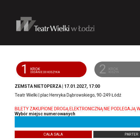
'
1
2
KROK
KROK
DODANIE DO KOSZYKA
KOSZYK
ZEMSTA NIETOPERZA | 17.01.2027, 17:00
Teatr Wielki | plac Henryka Dąbrowskiego, 90-249 Łódź
Wybór miejsc numerowanych
CAŁA SALA
PARTER