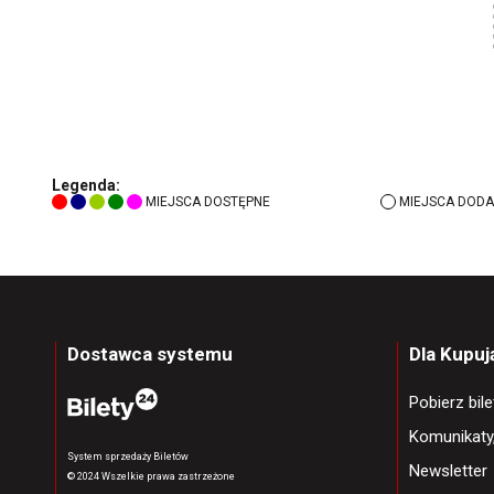
Legenda:
MIEJSCA DOSTĘPNE
MIEJSCA DODA
Dostawca systemu
Dla Kupu
Pobierz bil
Komunikaty
System sprzedaży Biletów
Newsletter
© 2024 Wszelkie prawa zastrzeżone