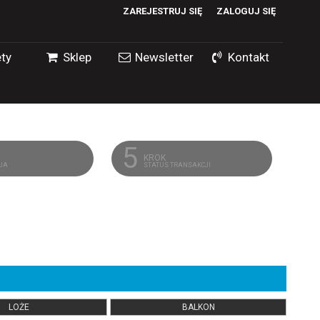
ZAREJESTRUJ SIĘ
ZALOGUJ SIĘ
0
ty
Sklep
Newsletter
Kontakt
0,00
PLN
14
5
KROK
CJA
STATUS TRANSAKCJI
LOŻE
BALKON