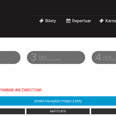
Bilety
Repertuar
Karne
3
4
KROK
KROK
DANE KUPUJĄCEGO
FINALIZA
zmień na wybór miejsc z listy
AMFITEATR