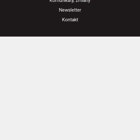
Komunikaty, zmiany
Newsletter
Kontakt
Regulamin zakupów internetowych
Polityka cookies
Ustawienia cookies
Otwórz narzędzia dostępności
Cennik i informacje o zniżkach
Jak dojechać