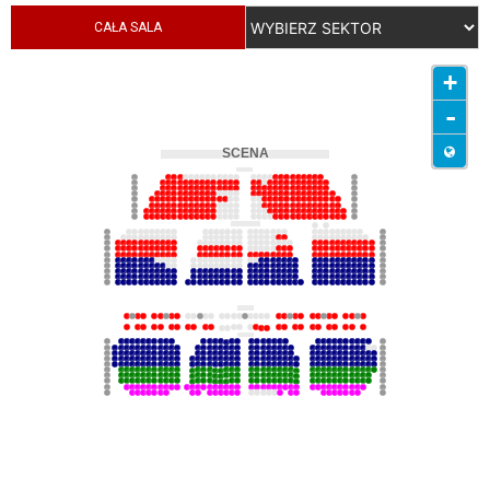
CAŁA SALA
+
-