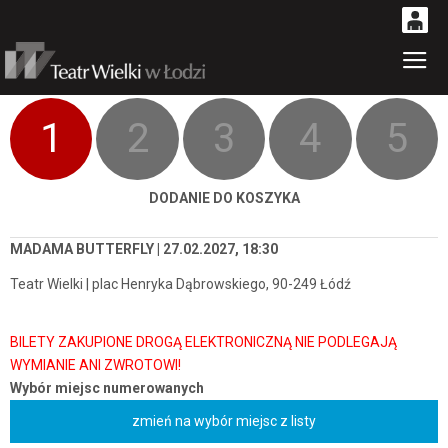
0
Gł
'
0,00
PLN
1
2
3
4
5
14
52
DODANIE DO KOSZYKA
MADAMA BUTTERFLY | 27.02.2027, 18:30
Teatr Wielki | plac Henryka Dąbrowskiego, 90-249 Łódź
Wybór miejsc numerowanych
zmień na wybór miejsc z listy