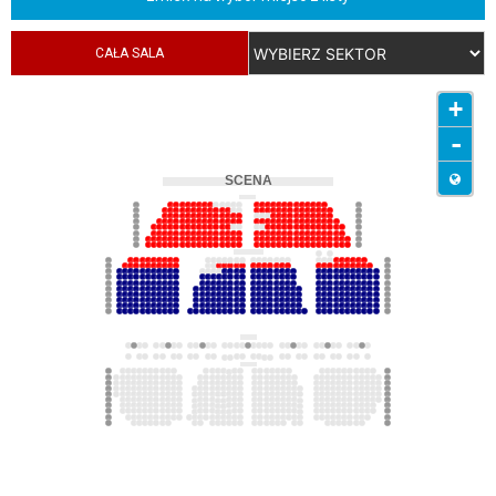
CAŁA SALA
+
-