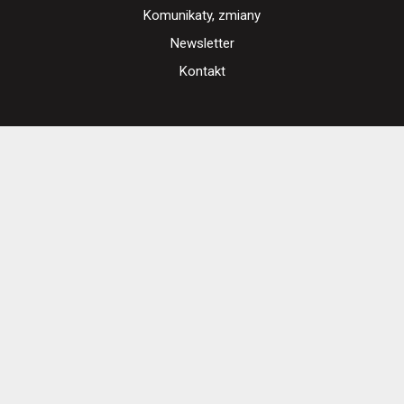
Komunikaty, zmiany
Newsletter
Kontakt
Regulamin zakupów internetowych
Polityka cookies
Ustawienia cookies
Otwórz narzędzia dostępności
Cennik i informacje o zniżkach
Jak dojechać