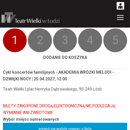
0
Gł
'
0,00
PLN
1
2
3
4
5
14
52
DODANIE DO KOSZYKA
Cykl koncertów familijnych - AKADEMIA WRÓŻKI MELODI -
DŹWIĘKI NOCY | 25.04.2027, 12:00
Teatr Wielki | plac Henryka Dąbrowskiego, 90-249 Łódź
Wybór miejsc numerowanych
zmień na wybór miejsc z listy