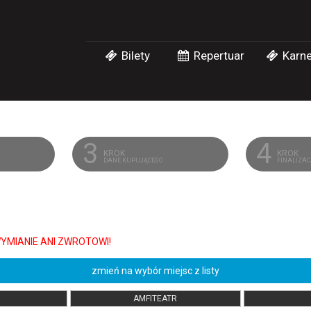
Bilety
Repertuar
Karne
3
4
KROK
KROK
DANE KUPUJĄCEGO
FINALIZA
zmień na wybór miejsc z listy
AMFITEATR