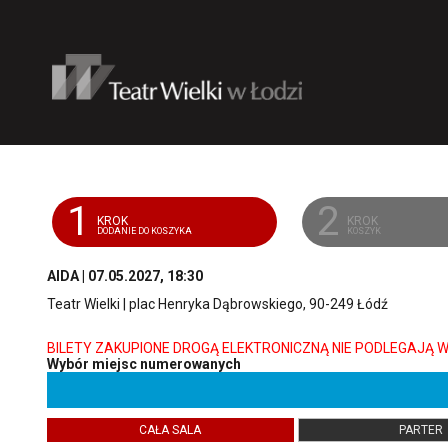
'
1
2
KROK
KROK
DODANIE DO KOSZYKA
KOSZYK
AIDA | 07.05.2027, 18:30
Teatr Wielki | plac Henryka Dąbrowskiego, 90-249 Łódź
Wybór miejsc numerowanych
CAŁA SALA
PARTER