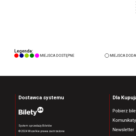
Legenda:
MIEJSCA DOSTĘPNE
MIEJSCA DODA
Dostawca systemu
Dla Kupu
Pobierz bil
Komunikaty
System sprzedaży Biletów
Newsletter
© 2024 Wszelkie prawa zastrzeżone