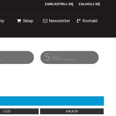
ZAREJESTRUJ SIĘ
ZALOGUJ SIĘ
0
ty
Sklep
Newsletter
Kontakt
0,00
PLN
14
5
KROK
CJA
STATUS TRANSAKCJI
LOŻE
BALKON