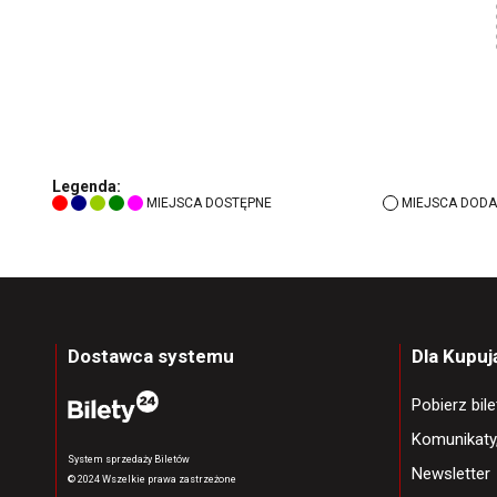
Legenda:
MIEJSCA DOSTĘPNE
MIEJSCA DODA
Dostawca systemu
Dla Kupu
Pobierz bil
Komunikaty
System sprzedaży Biletów
Newsletter
© 2024 Wszelkie prawa zastrzeżone