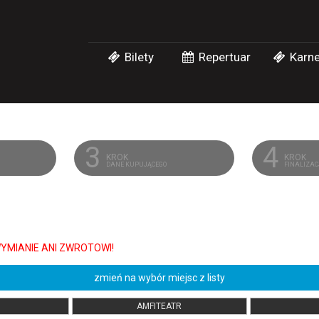
Bilety
Repertuar
Karne
3
4
KROK
KROK
DANE KUPUJĄCEGO
FINALIZA
zmień na wybór miejsc z listy
AMFITEATR