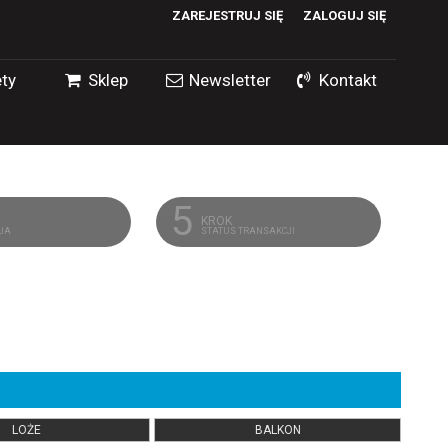
ZAREJESTRUJ SIĘ
ZALOGUJ SIĘ
0
ty
Sklep
Newsletter
Kontakt
0,00
PLN
14
5
KROK
CJA
STATUS TRANSAKCJI
LOŻE
BALKON