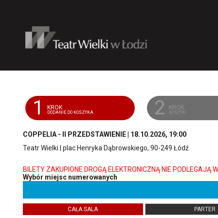
'
1
2
KROK
KROK
DODANIE DO KOSZYKA
KOSZYK
COPPELIA - II PRZEDSTAWIENIE | 18.10.2026, 19:00
Teatr Wielki | plac Henryka Dąbrowskiego, 90-249 Łódź
Wybór miejsc numerowanych
CAŁA SALA
PARTER