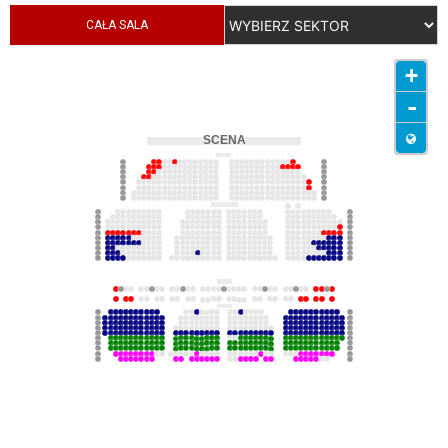
CAŁA SALA
+
-