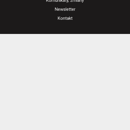
Komunikaty, zmiany
Newsletter
Kontakt
Regulamin zakupów internetowych
Polityka cookies
Ustawienia cookies
Otwórz narzędzia dostępności
Cennik i informacje o zniżkach
Jak dojechać