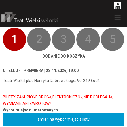
0
Gł
'
0,00
PLN
1
2
3
4
5
14
53
DODANIE DO KOSZYKA
OTELLO - I PREMIERA | 28.11.2026, 19:00
Teatr Wielki | plac Henryka Dąbrowskiego, 90-249 Łódź
Wybór miejsc numerowanych
zmień na wybór miejsc z listy