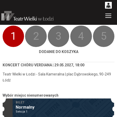
0
Gł
'
0,00
PLN
1
2
3
4
5
14
53
DODANIE DO KOSZYKA
KONCERT CHÓRU VERDIANA | 29.05.2027, 18:00
Teatr Wielki w Łodzi - Sala Kameralna | plac Dąbrowskiego, 90-249
Łódź
Wybór miejsc nienumerowanych
BILET
Normalny
Sekcja 1