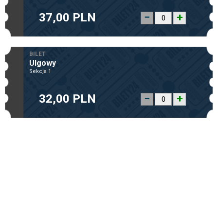
37,00 PLN
−
+
BILET
Ulgowy
Sekcja 1
32,00 PLN
−
+