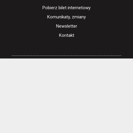
Pobierz bilet internetowy
Komunikaty, zmiany
Newsletter
Kontakt
Regulamin zakupów internetowych
Polityka cookies
Ustawienia cookies
Otwórz narzędzia dostępności
Cennik i informacje o zniżkach
Jak dojechać