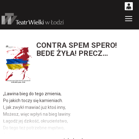
0
Gł
'
0,00
PLN
CONTRA SPEM SPERO!
BĘDĘ ŻYŁA! PRECZ
14
38
DUMANIA ZŁE!
„Lawina bieg do tego zmienia,
Po jakich toczy się kamieniach.
I, jak zwykł mawiać już ktoś inny,
Możesz, więc wpłyń na bieg lawiny.
Łagodź jej dzikość, okrucieństwo,
Do tego też potrzebne męstwo,
A chociaż nowoczesne państwo