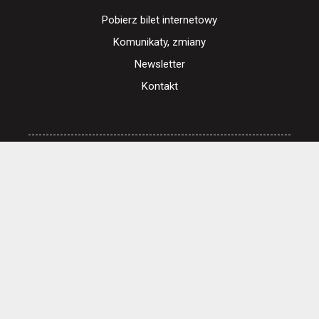
Pobierz bilet internetowy
Komunikaty, zmiany
Newsletter
Kontakt
Regulamin zakupów internetowych
Polityka cookies
Ustawienia cookies
Otwórz narzędzia dostępności
Cennik i informacje o zniżkach
Jak dojechać