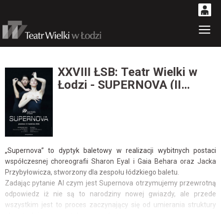
0
Gł
'
0,00
PLN
XXVIII ŁSB: Teatr Wielki w
Łodzi - SUPERNOVA (II
14
53
PRZEDSTAWIENIE)
„Supernova” to dyptyk baletowy w realizacji wybitnych postaci
współczesnej choreografii Sharon Eyal i Gaia Behara oraz Jacka
Przybyłowicza, stworzony dla zespołu łódzkiego baletu.
Zadając pytanie AI czym jest Supernova otrzymujemy przewrotną
odpowiedz iż nie są to narodziny nowej gwiazdy, ale przede
wszystkim jest to proces zaczynający się od umierania struktury
planety dający początek nowego bytu.