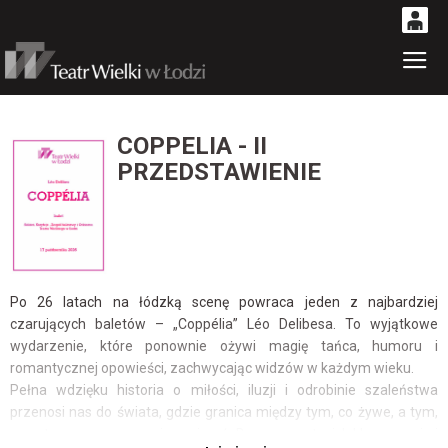
0
Gł
'
0,00
PLN
COPPELIA - II
PRZEDSTAWIENIE
14
53
Po 26 latach na łódzką scenę powraca jeden z najbardziej
czarujących baletów – „Coppélia” Léo Delibesa. To wyjątkowe
wydarzenie, które ponownie ożywi magię tańca, humoru i
romantycznej opowieści, zachwycając widzów w każdym wieku.
Pełna wdzięku historia o miłości, iluzji i odrobinie szaleństwa
przenosi nas do świata, gdzie granica między tym, co żywe, a tym,
co sztuczne, zaczyna się zacierać. Barwne postaci, lekka narracja i