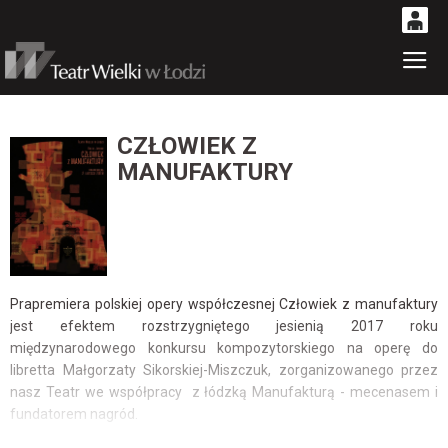
0
Gł
'
0,00
PLN
CZŁOWIEK Z
MANUFAKTURY
14
53
Prapremiera polskiej opery współczesnej Człowiek z manufaktury
jest efektem rozstrzygniętego jesienią 2017 roku
międzynarodowego konkursu kompozytorskiego na operę do
libretta Małgorzaty Sikorskiej-Miszczuk, zorganizowanego przez
nasz Teatr we współpracy z łódzką Manufakturą - mecenasem i
fundatorem nagród.