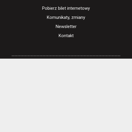
Pobierz bilet internetowy
Komunikaty, zmiany
Newsletter
Kontakt
Regulamin zakupów internetowych
Polityka cookies
Ustawienia cookies
Otwórz narzędzia dostępności
Cennik i informacje o zniżkach
Jak dojechać