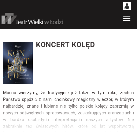
0
Gł
'
0,00
PLN
KONCERT KOLĘD
14
53
Mocno wierzymy, że tradycyjnie już także w tym roku, zechcą
Państwo spędzić z nami choinkowy magiczny wieczór, w którym
najbardziej znane i lubiane nie tylko polskie kolędy zabrzmią w
nowych odświętnych opracowaniach, zaskakujących aranżacjach i
w bardzo osobistych interpretacjach naszych artystów. Nie
zabraknie też światowych hitów, które od lat współtworzą
bożonarodzeniową atmosferę. A ponieważ wspaniałą tradycją jest