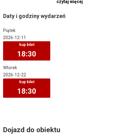
czytaj więcej
wspólne śpiewanie kolęd, to nie ukrywamy, że zachęcamy do
czynnego udziału w śpiewaniu. Przecież śpiewać każdy może… i
Daty i godziny wydarzeń
powinien! Zwłaszcza kolędy w świątecznej atmosferze z naszymi
artystami, dla których to przedświąteczne spotkanie z Państwem
ma wyjątkowe znaczenie. Kolędujmy, więc razem! Zapraszamy.
Piątek
2026-12-11
18:30
Wtorek
2026-12-22
18:30
Dojazd do obiektu