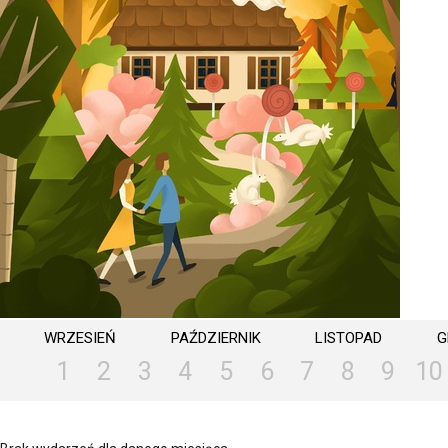
WRZESIEŃ
PAŹDZIERNIK
LISTOPAD
G
1
2
3
4
5
6
7
8
9
10