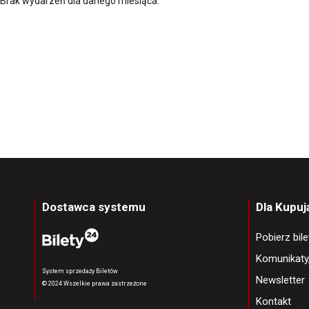
Brak wydarzeń dla danego miesiąca.
Dostawca systemu
Dla Kupu
Pobierz bil
Komunikaty
System sprzedaży Biletów
Newsletter
© 2024 Wszelkie prawa zastrzeżone
Kontakt