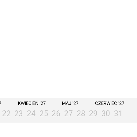
7
KWIECIEŃ '27
MAJ '27
CZERWIEC '27
22
23
24
25
26
27
28
29
30
31