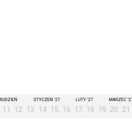
RUDZIEŃ
STYCZEŃ '27
LUTY '27
MARZEC '2
11
12
13
14
15
16
17
18
19
20
21