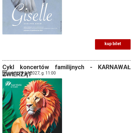
kup bilet
Cykl koncertów familijnych - KARNAWAŁ
ZWIERZĄT
Łódź 28.04.2027, g. 11:00