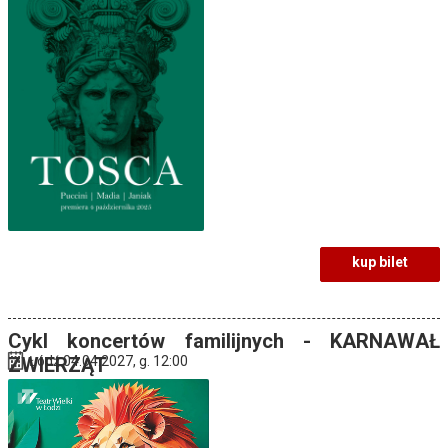
kup bilet
Cykl koncertów familijnych - KARNAWAŁ
ZWIERZĄT
Łódź 04.04.2027, g. 12:00