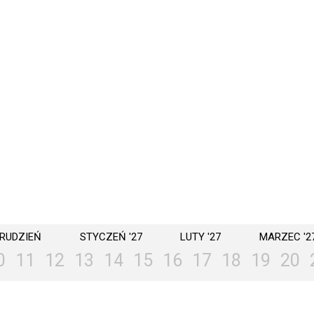
RUDZIEŃ
STYCZEŃ '27
LUTY '27
MARZEC '2
0
11
12
13
14
15
16
17
18
19
20