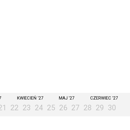
7
KWIECIEŃ '27
MAJ '27
CZERWIEC '27
21
22
23
24
25
26
27
28
29
30