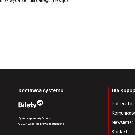
Brak wydarzeń dla danego miesiąca.
Dostawca systemu
Dla Kupu
Pobierz bil
Komunikaty
System sprzedaży Biletów
Newsletter
© 2024 Wszelkie prawa zastrzeżone
Kontakt