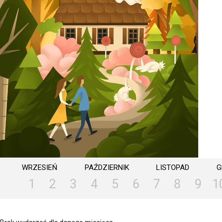
WRZESIEŃ
PAŹDZIERNIK
LISTOPAD
G
1
2
3
4
5
6
7
8
9
1