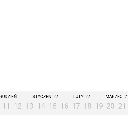
RUDZIEŃ
STYCZEŃ '27
LUTY '27
MARZEC '2
11
12
13
14
15
16
17
18
19
20
21