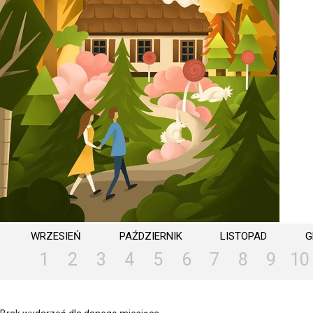
WRZESIEŃ
PAŹDZIERNIK
LISTOPAD
G
1
2
3
4
5
6
7
8
9
10