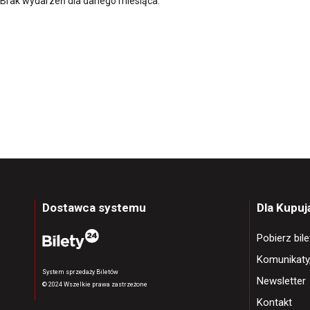
Brak wydarzeń dla danego miesiąca.
Dostawca systemu
Dla Kupu
Pobierz bil
Komunikaty
System sprzedaży Biletów
Newsletter
© 2024 Wszelkie prawa zastrzeżone
Kontakt