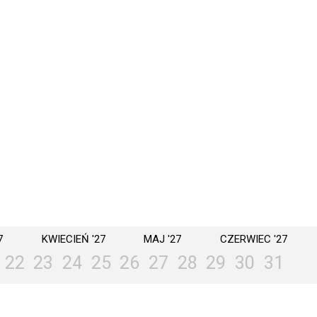
7
KWIECIEŃ '27
MAJ '27
CZERWIEC '27
22
23
24
25
26
27
28
29
30
31