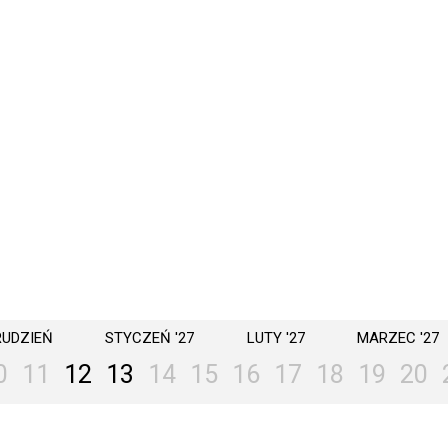
RUDZIEŃ
STYCZEŃ '27
LUTY '27
MARZEC '27
0
11
12
13
14
15
16
17
18
19
20