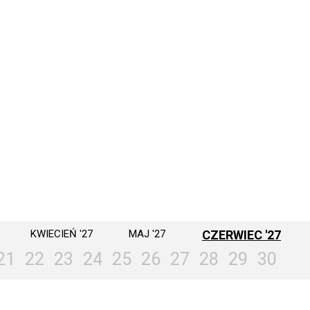
KWIECIEŃ '27
MAJ '27
CZERWIEC '27
21
22
23
24
25
26
27
28
29
30