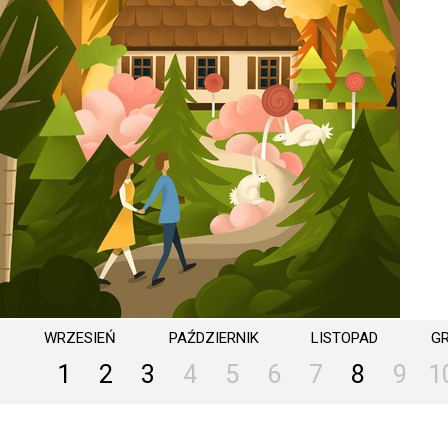
WRZESIEŃ
PAŹDZIERNIK
LISTOPAD
G
1
2
3
4
5
6
7
8
9
1