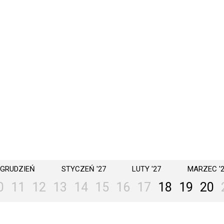
GRUDZIEŃ
STYCZEŃ '27
LUTY '27
MARZEC '
0
11
12
13
14
15
16
17
18
19
20