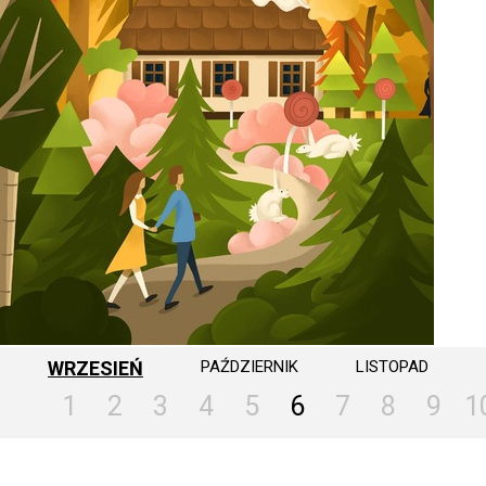
WRZESIEŃ
PAŹDZIERNIK
LISTOPAD
1
2
3
4
5
6
7
8
9
1