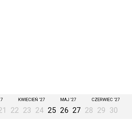
27
KWIECIEŃ '27
MAJ '27
CZERWIEC '27
21
22
23
24
25
26
27
28
29
30